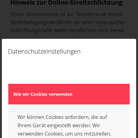
Hinweis zur Online-Streitschlichtung
Unser Unternehmen ist zur Teilnahme an einem
Streisbeilegungsverfahren vor einer Verbraucher-
Schlichtungsstelle weder verpflichtet noch bereit.
Disclaimer
Datenschutzeinstellungen
Haftung für Inhalte
Als Dienstanbieter sind wir gemäß § 7 Abs. 1 TMG
für eigene Inhalte auf diesen Seiten nach den
allgemeinen Gesetzen verantwortlich. Nach §§ 8
bis 10 TMG sind wir als Dienstanbieter jedoch
Wie wir Cookies verwenden
nicht verpflichtet, übermittelte oder gespeicherte
fremde Informationen zu überwachen oder nach
Umständen zu forschen, die auf eine
Wir können Cookies anfordern, die auf
rechtswidrige Tätigkeit hinweisen. Verpflichtungen
Ihrem Gerät eingestellt werden. Wir
zur Entfernung oder Sperrung der Nutzung von
verwenden Cookies, um uns mitzuteilen,