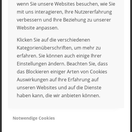
Informationen nach den allgemeinen Gesetzen
wenn Sie unsere Websites besuchen, wie Sie
bleiben hiervon unberührt. Eine diesbezügliche
mit uns interagieren, Ihre Nutzererfahrung
Haftung ist jedoch erst ab dem Zeitpunkt der
verbessern und Ihre Beziehung zu unserer
Kenntnis einer konkreten Rechtsverletzung
Website anpassen.
möglich. Bei Bekanntwerden von entsprechenden
Rechtsverletzungen werden wir diese Inhalte
Klicken Sie auf die verschiedenen
umgehend entfernen.
Kategorienüberschriften, um mehr zu
erfahren. Sie können auch einige Ihrer
Haftung für Links
Einstellungen ändern. Beachten Sie, dass
Unser Angebot enthält Links zu externen Websites
das Blockieren einiger Arten von Cookies
Dritter, auf deren Inhalte wir keinen Einfluss
Auswirkungen auf Ihre Erfahrung auf
haben Deshalb können wir für diese fremden
unseren Websites und auf die Dienste
Inhalte auch keine Gewahr übernehmen. Für die
haben kann, die wir anbieten können.
Inhalte der verlinkten Seiten ist stets der jeweilige
Anbieter oder Betreiber der Seiten verantwortlich.
Die verlinkten Seiten wurden zum Zeitpunkt der
Notwendige Cookies
Verlinkung auf mögliche Rechtsverstöße
überprüft. Rechtswidrige Inhalte waren zum