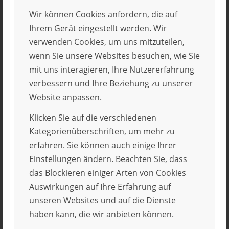
Abständen, unter Erhöhung der Dosis;
Wir können Cookies anfordern, die auf
haben nach Drogenkonsum kurzfristig
Ihrem Gerät eingestellt werden. Wir
Empfindungen von Erleichterung u.
verwenden Cookies, um uns mitzuteilen,
Entspannung;
wenn Sie unsere Websites besuchen, wie Sie
sind bei Nichtverfügbarkeit ihrer Droge oder
mit uns interagieren, Ihre Nutzererfahrung
dem Nichtausleben ihrer Abhängigkeit
verbessern und Ihre Beziehung zu unserer
zunehmend „ungenießbar“;
Website anpassen.
zeigen bei einer körperlichen Abhängigkeit
Klicken Sie auf die verschiedenen
Entzugssymptome wie Zittern,
Kategorienüberschriften, um mehr zu
Schweißausbrüche, Unruhe, Kopf- und
erfahren. Sie können auch einige Ihrer
Gliederschmerzen oder Magenkrämpfe;
Einstellungen ändern. Beachten Sie, dass
zeigen bei nichtphysischer, rein psychischer
das Blockieren einiger Arten von Cookies
Abhängigkeit ein zunehmendes Unwohlsein,
Auswirkungen auf Ihre Erfahrung auf
Stimmungsabfall bis hin zu einer depressiven
unseren Websites und auf die Dienste
Verstimmung, Gereiztheit bis hin zu
haben kann, die wir anbieten können.
Aggressivität, Angstzustände und die