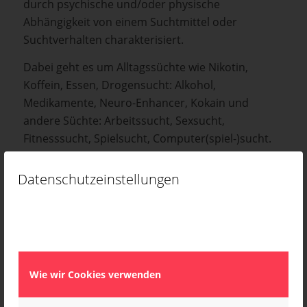
durch psychische und/oder physische
Abhängigkeit von einem Suchtmittel oder
Suchtverhalten charakterisiert.
Dabei geht es um Alltagssüchte wie Nikotin,
Koffein, Essen, Drogensucht: Alkohol,
Medikamente, Neuro-Enhancer, Kokain und
andere Süchte: Arbeitssucht, Sexsucht,
Fitnesssucht, Spielsucht, Computer(spiel-)sucht.
Sie …
Datenschutzeinstellungen
können unter verschiedenen Formen der
Sucht leiden;
etablieren häufig ein „Schutzsystem“ um sich
herum, das auf Abschottung, Aggression oder
Ausbeutung beruht;
Wie wir Cookies verwenden
machen regelmäßig Gebrauch von der Droge,
ggf. immer häufiger, in immer kürzeren