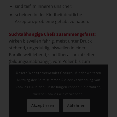
sind tief im Inneren unsicher;
scheinen in der Kindheit deutliche
Akzeptanzprobleme gehabt zu haben.
Suchtabhängige Chefs zusammengefasst:
wirken bisweilen fahrig, meist unter Druck
stehend, ungeduldig, bisweilen in einer
Parallelwelt lebend, sind überall anzutreffen
(bildungsunabhängig, vom Polier bis zum
Bauleiter, Architekt). Auf der Suche nach … (im
Unsere Website verwendet Cookies. Mit der weiteren
Wort Sucht steckt Suche, nur was…?), starke
Nutzung der Seite stimmen Sie der Verwendung von
Stimmungsschwankungen, himmelhochjauchzend
Cookies zu. In den Einstellungen können Sie erfahren,
zu Tode betrübt, kein stabiler, kein glücklicher
welche Cookies wir verwenden.
Mensch, aber mit durchaus sympathischen,
gewinnenden Zügen …
Akzeptieren
Ablehnen